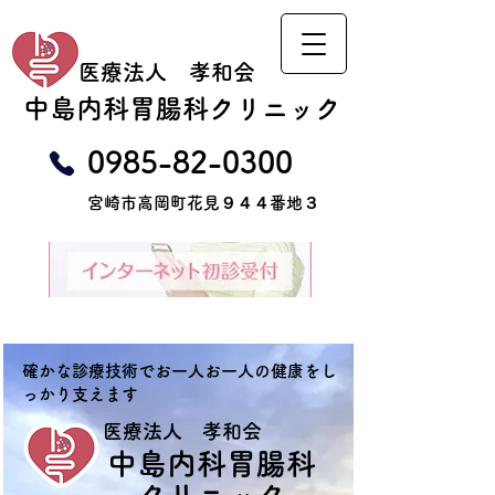
医療法人 孝和会
​中島内科胃腸科クリニック
​0985-82-0300
​宮崎市高岡町花見９４４番地３
確かな診療技術でお一人お一人の健康をし
っかり支えます
​医療法人 孝和会
​中島内科胃腸科